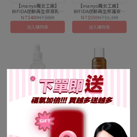
菲德氏菌 #Bifida
膚防禦力 #鎖水保濕 #延緩
【ma:nyo魔女工廠】
【ma:nyo魔女工廠】
BIFIDA逆齡再生保濕乳液
BIFIDA逆齡再生修護安瓶
老化 #比菲德氏菌 #Bifida
300ml exp:2027/01/10
精華50ml EXP:2026/10/22
NT$400
NT$800
NT$550
NT$1,100
加入購物車
加入購物車
#肌膚光采 #改善暗沉 #白淨
#肌膚防禦力 #補水保濕 #角
透亮 #青春露酵母 #酵母亮
質護理 #比菲德氏菌 #Bifida
【ma:nyo魔女工廠】 酵母
【ma:nyo魔女工廠】
亮白保濕安瓶30ml
BIFIDA時光之輪抗老化妝
白 #Galactomy #神經醯胺
exp:2026/11/23
水 30ml exp:2026/10/30
NT$325
NT$650
NT$40
NT$79
已售完
加入購物車