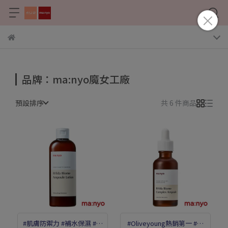
品牌：ma:nyo魔女工廠
預設排序
共 6 件商品
#肌膚防禦力 #補水保濕 #比
#Oliveyoung熱銷第一 #肌