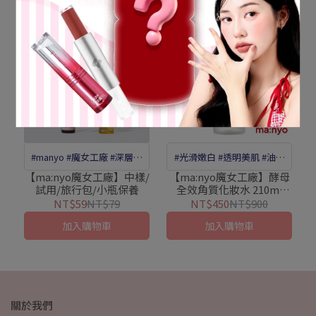
#manyo #魔女工廠 #深層清
#光滑嫩白 #透明美肌 #油水
潔 #溫和洗卸 #舒緩肌膚 #草
平衡 #角質護理 #滋養肌膚 #
【ma:nyo魔女工廠】中樣/
【ma:nyo魔女工廠】酵母
試用/旅行包/小瓶保養
全效角質化妝水 210ml
本精華#試用包#體驗組
青春露酵母 #酵母亮白
EXP:2027/01/16
NT$59
NT$79
NT$450
NT$900
#Galactomy #植物酵素萃取
加入購物車
加入購物車
關於我們