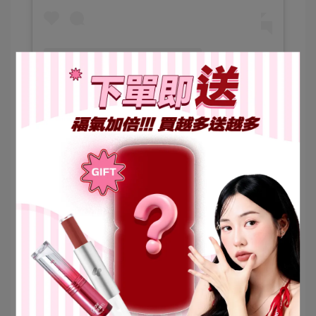
LOOKin 美人時髦話題網（@ilovelookin）分享的貼文
📰
更多新聞報導
早秋妝容單品推薦！溫柔粉、楓葉紅，每款都必入手！
styletc
【
4U2
】
2023
早秋妝容浪漫推薦！必須擁有的
4U2
溫柔系彩
@cosme
妝單品都在寶雅
打造泰系精緻女孩妝
/ 4U2
早秋妝容浪漫推薦！
4U2
＃最熱銷霧面天鵝絨唇膏、訂製系列
Lookin