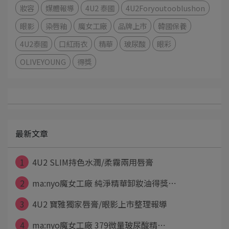
妝容
媒體報導
4U2 泰國
4U2Foryoutooblushon
眼影
染唇釉
魔女工廠
品牌上市
韓國保養
4U2泰國
口紅雨衣
精華
玻尿酸
眼彩
OLIVEYOUNG
得獎
最新文章
1
4U2 SLIM持色水潤/柔霧兩用唇膏
2
ma:nyo魔女工廠 純淨精華卸妝油得獎⋯
3
4U2 寶雅獨家唇膏/眼影上市整理報導
4
ma:nyo魔女工廠 379微量玻尿酸精⋯