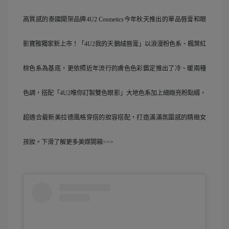
高質感的泰國開架品牌4U2 Cosmetics今年秋天推出的單品唇膏和眼
影寶雅獨家新上市！「4U2我的天鵝絨唇膏」以浪漫粉色系、楓葉紅
棕色系為基底，更依照近年流行的膚色色彩鑑定推出了冷、暖兩種
色調，搭配「4U2唯你訂製雙色眼影」大地色系加上細緻亮粉點綴，
超適合最新美拉德風格穿搭的妝容搭配，打造滿滿氛圍感的精緻女
孩妝。下滑了解更多美媒開箱>>>