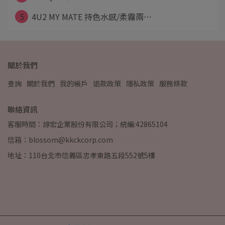
5
4U2 MY MATE 持色水感/柔霧兩⋯
關於我們
查詢
關於我們
我的帳戶
退款政策
隱私政策
服務條款
聯絡資訊
客服時間：諄宏企業股份有限公司；統編:42865104
信箱：blossom@kkckcorp.com
地址：110台北市信義區忠孝東路五段552號5樓