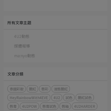
所有文章主題
4U2動態
媒體報導
ma:nyo動態
文章分類
泰國彩妝
腮紅
唇彩
液態腮紅
HeyRainbowWith4EVE
4U2
試色
腮紅試色
唇膏
4U2POW
唇膏試色
唇釉
4U2HARDER