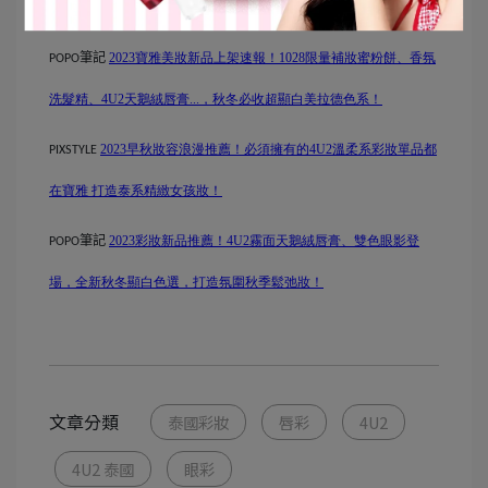
再推出迷你眼影，打造你的泰系精緻女孩妝
❤
筆記
2023
寶雅美妝新品上架速報！
1028
限量補妝蜜粉餅、香氛
POPO
洗髮精、
4U2
天鵝絨唇膏
...
，秋冬必收超顯白美拉德色系！
2023
早秋妝容浪漫推薦！必須擁有的
4U2
溫柔系彩妝單品都
PIXSTYLE
在寶雅
打造泰系精緻女孩妝！
筆記
2023
彩妝新品推薦！
4U2
霧面天鵝絨唇膏、雙色眼影登
POPO
場，全新秋冬顯白色選，打造氛圍秋季鬆弛妝！
文章分類
泰國彩妝
唇彩
4U2
4U2 泰國
眼彩